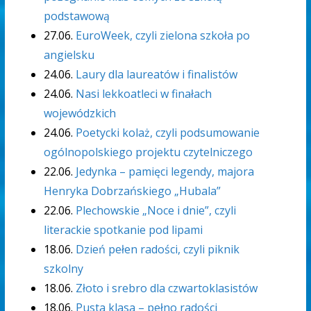
podstawową
27.06.
EuroWeek, czyli zielona szkoła po
angielsku
24.06.
Laury dla laureatów i finalistów
24.06.
Nasi lekkoatleci w finałach
wojewódzkich
24.06.
Poetycki kolaż, czyli podsumowanie
ogólnopolskiego projektu czytelniczego
22.06.
Jedynka – pamięci legendy, majora
Henryka Dobrzańskiego „Hubala”
22.06.
Plechowskie „Noce i dnie”, czyli
literackie spotkanie pod lipami
18.06.
Dzień pełen radości, czyli piknik
szkolny
18.06.
Złoto i srebro dla czwartoklasistów
18.06.
Pusta klasa – pełno radości