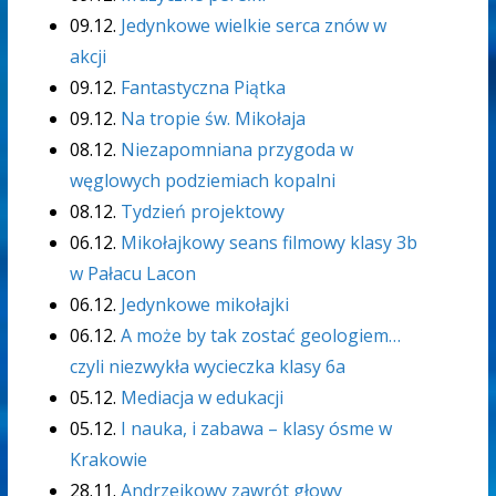
09.12.
Jedynkowe wielkie serca znów w
akcji
09.12.
Fantastyczna Piątka
09.12.
Na tropie św. Mikołaja
08.12.
Niezapomniana przygoda w
węglowych podziemiach kopalni
08.12.
Tydzień projektowy
06.12.
Mikołajkowy seans filmowy klasy 3b
w Pałacu Lacon
06.12.
Jedynkowe mikołajki
06.12.
A może by tak zostać geologiem…
czyli niezwykła wycieczka klasy 6a
05.12.
Mediacja w edukacji
05.12.
I nauka, i zabawa – klasy ósme w
Krakowie
28.11.
Andrzejkowy zawrót głowy