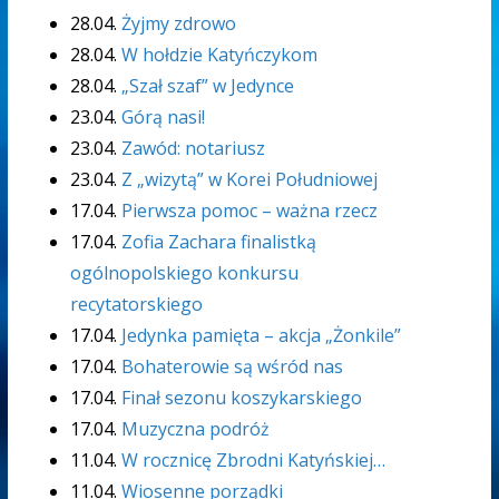
28.04.
Żyjmy zdrowo
28.04.
W hołdzie Katyńczykom
28.04.
„Szał szaf” w Jedynce
23.04.
Górą nasi!
23.04.
Zawód: notariusz
23.04.
Z „wizytą” w Korei Południowej
17.04.
Pierwsza pomoc – ważna rzecz
17.04.
Zofia Zachara finalistką
ogólnopolskiego konkursu
recytatorskiego
17.04.
Jedynka pamięta – akcja „Żonkile”
17.04.
Bohaterowie są wśród nas
17.04.
Finał sezonu koszykarskiego
17.04.
Muzyczna podróż
11.04.
W rocznicę Zbrodni Katyńskiej…
11.04.
Wiosenne porządki