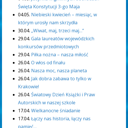
Święta Konstytucji 3-go Maja
04.05.
Niebieski kwiecień – miesiąc, w
którym urosły nam skrzydła
30.04.
„Wiwat, maj, trzeci maj…”
29.04.
Gala laureatów wojewódzkich
konkursów przedmiotowych
29.04.
Piłka nożna – nasza miłość
26.04.
O włos od finału
26.04.
Nasza moc, nasza planeta
26.04.
Jak dobra zabawa to tylko w
Krakowie!
26.04.
Światowy Dzień Książki i Praw
Autorskich w naszej szkole
17.04.
Wielkanocne śniadanie
17.04.
Łączy nas historia, łączy nas
pamięć…