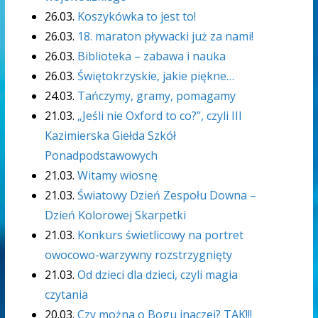
26.03.
Koszykówka to jest to!
26.03.
18. maraton pływacki już za nami!
26.03.
Biblioteka – zabawa i nauka
26.03.
Świętokrzyskie, jakie piękne…
24.03.
Tańczymy, gramy, pomagamy
21.03.
„Jeśli nie Oxford to co?”, czyli III
Kazimierska Giełda Szkół
Ponadpodstawowych
21.03.
Witamy wiosnę
21.03.
Światowy Dzień Zespołu Downa –
Dzień Kolorowej Skarpetki
21.03.
Konkurs świetlicowy na portret
owocowo-warzywny rozstrzygnięty
21.03.
Od dzieci dla dzieci, czyli magia
czytania
20.03.
Czy można o Bogu inaczej? TAK!!!