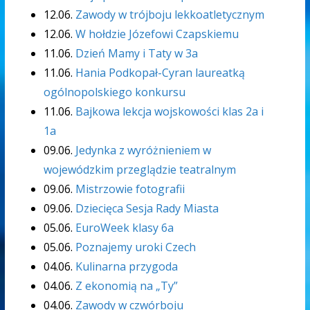
12.06.
Zawody w trójboju lekkoatletycznym
12.06.
W hołdzie Józefowi Czapskiemu
11.06.
Dzień Mamy i Taty w 3a
11.06.
Hania Podkopał-Cyran laureatką
ogólnopolskiego konkursu
11.06.
Bajkowa lekcja wojskowości klas 2a i
1a
09.06.
Jedynka z wyróżnieniem w
wojewódzkim przeglądzie teatralnym
09.06.
Mistrzowie fotografii
09.06.
Dziecięca Sesja Rady Miasta
05.06.
EuroWeek klasy 6a
05.06.
Poznajemy uroki Czech
04.06.
Kulinarna przygoda
04.06.
Z ekonomią na „Ty”
04.06.
Zawody w czwórboju