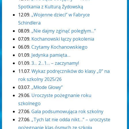
Spotkania z Kulturą Żydowską
12.09.
„Wojenne dzieci” w Fabryce
Schindlera
08.09.
„Nie dajmy zginąć poległym…”
07.09.
Kochanowski łączy pokolenia
06.09.
Czytamy Kochanowskiego
01.09.
Jedynka pamięta…
01.09.
3… 2…1… – zaczynamy!
11.07.
Wykaz podręczników do klasy „0” na
rok szkolny 2025/26
03.07.
„Młode Głowy”
29.06.
Uroczyste pożegnanie roku
szkolnego
27.06.
Gala podsumowująca rok szkolny
27.06.
„Tych lat nie odda nikt…” – uroczyste
pożegnanie klas ósmych ze szkołą