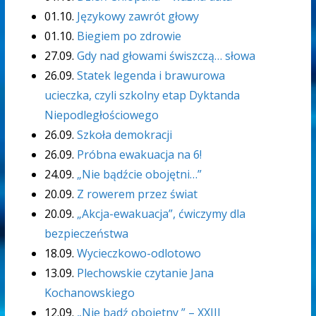
01.10.
Językowy zawrót głowy
01.10.
Biegiem po zdrowie
27.09.
Gdy nad głowami świszczą… słowa
26.09.
Statek legenda i brawurowa
ucieczka, czyli szkolny etap Dyktanda
Niepodległościowego
26.09.
Szkoła demokracji
26.09.
Próbna ewakuacja na 6!
24.09.
„Nie bądźcie obojętni…”
20.09.
Z rowerem przez świat
20.09.
„Akcja-ewakuacja”, ćwiczymy dla
bezpieczeństwa
18.09.
Wycieczkowo-odlotowo
13.09.
Plechowskie czytanie Jana
Kochanowskiego
12.09.
„Nie bądź obojętny ” – XXIII