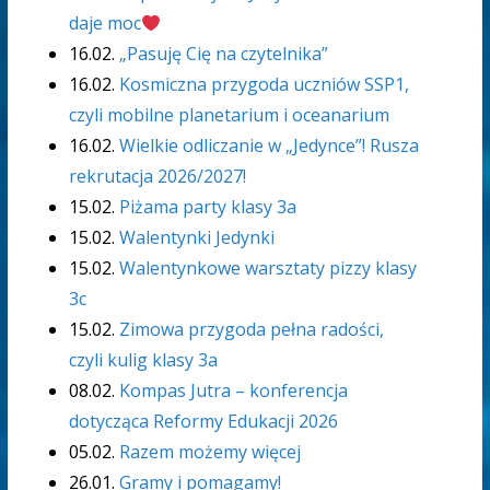
daje moc
16.02.
„Pasuję Cię na czytelnika”
16.02.
Kosmiczna przygoda uczniów SSP1,
czyli mobilne planetarium i oceanarium
16.02.
Wielkie odliczanie w „Jedynce”! Rusza
rekrutacja 2026/2027!
15.02.
Piżama party klasy 3a
15.02.
Walentynki Jedynki
15.02.
Walentynkowe warsztaty pizzy klasy
3c
15.02.
Zimowa przygoda pełna radości,
czyli kulig klasy 3a
08.02.
Kompas Jutra – konferencja
dotycząca Reformy Edukacji 2026
05.02.
Razem możemy więcej
26.01.
Gramy i pomagamy!