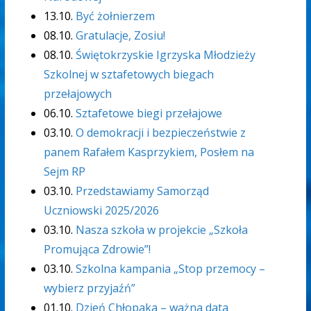
13.10.
Być żołnierzem
08.10.
Gratulacje, Zosiu!
08.10.
Świętokrzyskie Igrzyska Młodzieży
Szkolnej w sztafetowych biegach
przełajowych
06.10.
Sztafetowe biegi przełajowe
03.10.
O demokracji i bezpieczeństwie z
panem Rafałem Kasprzykiem, Posłem na
Sejm RP
03.10.
Przedstawiamy Samorząd
Uczniowski 2025/2026
03.10.
Nasza szkoła w projekcie „Szkoła
Promująca Zdrowie”!
03.10.
Szkolna kampania „Stop przemocy –
wybierz przyjaźń”
01.10.
Dzień Chłopaka – ważna data