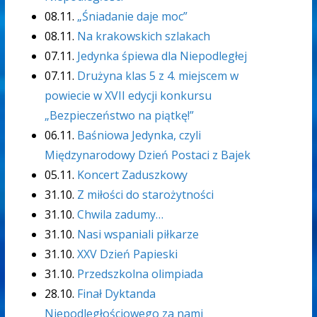
08.11.
„Śniadanie daje moc”
08.11.
Na krakowskich szlakach
07.11.
Jedynka śpiewa dla Niepodległej
07.11.
Drużyna klas 5 z 4. miejscem w
powiecie w XVII edycji konkursu
„Bezpieczeństwo na piątkę!”
06.11.
Baśniowa Jedynka, czyli
Międzynarodowy Dzień Postaci z Bajek
05.11.
Koncert Zaduszkowy
31.10.
Z miłości do starożytności
31.10.
Chwila zadumy…
31.10.
Nasi wspaniali piłkarze
31.10.
XXV Dzień Papieski
31.10.
Przedszkolna olimpiada
28.10.
Finał Dyktanda
Niepodległościowego za nami