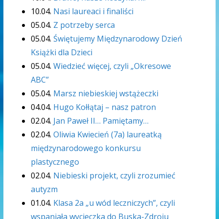
10.04.
Nasi laureaci i finaliści
05.04.
Z potrzeby serca
05.04.
Świętujemy Międzynarodowy Dzień
Książki dla Dzieci
05.04.
Wiedzieć więcej, czyli „Okresowe
ABC”
05.04.
Marsz niebieskiej wstążeczki
04.04.
Hugo Kołłątaj – nasz patron
02.04.
Jan Paweł II… Pamiętamy…
02.04.
Oliwia Kwiecień (7a) laureatką
międzynarodowego konkursu
plastycznego
02.04.
Niebieski projekt, czyli zrozumieć
autyzm
01.04.
Klasa 2a „u wód leczniczych”, czyli
wspaniała wycieczka do Buska-Zdroju