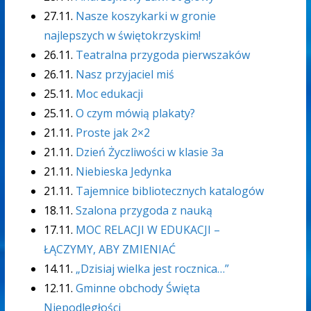
27.11.
Nasze koszykarki w gronie
najlepszych w świętokrzyskim!
26.11.
Teatralna przygoda pierwszaków
26.11.
Nasz przyjaciel miś
25.11.
Moc edukacji
25.11.
O czym mówią plakaty?
21.11.
Proste jak 2×2
21.11.
Dzień Życzliwości w klasie 3a
21.11.
Niebieska Jedynka
21.11.
Tajemnice bibliotecznych katalogów
18.11.
Szalona przygoda z nauką
17.11.
MOC RELACJI W EDUKACJI –
ŁĄCZYMY, ABY ZMIENIAĆ
14.11.
„Dzisiaj wielka jest rocznica…”
12.11.
Gminne obchody Święta
Niepodległości