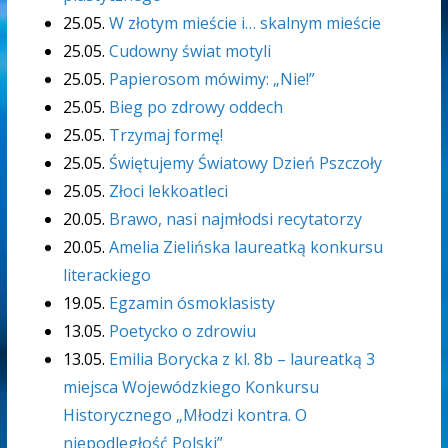
25.05.
W złotym mieście i… skalnym mieście
25.05.
Cudowny świat motyli
25.05.
Papierosom mówimy: „Nie!”
25.05.
Bieg po zdrowy oddech
25.05.
Trzymaj formę!
25.05.
Świętujemy Światowy Dzień Pszczoły
25.05.
Złoci lekkoatleci
20.05.
Brawo, nasi najmłodsi recytatorzy
20.05.
Amelia Zielińska laureatką konkursu
literackiego
19.05.
Egzamin ósmoklasisty
13.05.
Poetycko o zdrowiu
13.05.
Emilia Borycka z kl. 8b – laureatką 3
miejsca Wojewódzkiego Konkursu
Historycznego „Młodzi kontra. O
niepodległość Polski”