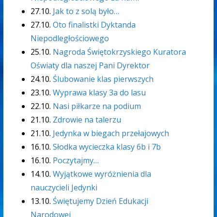
27.10.
Jak to z solą było…
27.10.
Oto finalistki Dyktanda
Niepodległościowego
25.10.
Nagroda Świętokrzyskiego Kuratora
Oświaty dla naszej Pani Dyrektor
24.10.
Ślubowanie klas pierwszych
23.10.
Wyprawa klasy 3a do lasu
22.10.
Nasi piłkarze na podium
21.10.
Zdrowie na talerzu
21.10.
Jedynka w biegach przełajowych
16.10.
Słodka wycieczka klasy 6b i 7b
16.10.
Poczytajmy…
14.10.
Wyjątkowe wyróżnienia dla
nauczycieli Jedynki
13.10.
Świętujemy Dzień Edukacji
Narodowej