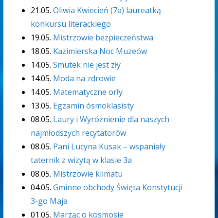
21.05.
Oliwia Kwiecień (7a) laureatką
konkursu literackiego
19.05.
Mistrzowie bezpieczeństwa
18.05.
Kazimierska Noc Muzeów
14.05.
Smutek nie jest zły
14.05.
Moda na zdrowie
14.05.
Matematyczne orły
13.05.
Egzamin ósmoklasisty
08.05.
Laury i Wyróżnienie dla naszych
najmłodszych recytatorów
08.05.
Pani Lucyna Kusak – wspaniały
taternik z wizytą w klasie 3a
08.05.
Mistrzowie klimatu
04.05.
Gminne obchody Święta Konstytucji
3-go Maja
01.05.
Marząc o kosmosie