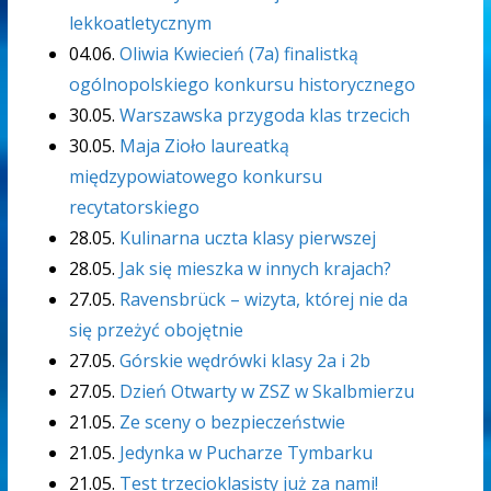
lekkoatletycznym
04.06.
Oliwia Kwiecień (7a) finalistką
ogólnopolskiego konkursu historycznego
30.05.
Warszawska przygoda klas trzecich
30.05.
Maja Zioło laureatką
międzypowiatowego konkursu
recytatorskiego
28.05.
Kulinarna uczta klasy pierwszej
28.05.
Jak się mieszka w innych krajach?
27.05.
Ravensbrück – wizyta, której nie da
się przeżyć obojętnie
27.05.
Górskie wędrówki klasy 2a i 2b
27.05.
Dzień Otwarty w ZSZ w Skalbmierzu
21.05.
Ze sceny o bezpieczeństwie
21.05.
Jedynka w Pucharze Tymbarku
21.05.
Test trzecioklasisty już za nami!