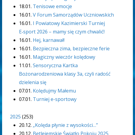
18.01.
Tenisowe emocje
16.01.
V Forum Samorządów Uczniowskich
16.01.
I Powiatowy Kazimierski Turniej
E‑sport 2026 – mamy się czym chwalić!
16.01.
Hej, karnawał!
16.01.
Bezpieczna zima, bezpieczne ferie
16.01.
Magiczny wieczór kolędowy
11.01.
Sensoryczna Kartka
Bożonarodzeniowa klasy 3a, czyli radość
dzielenia się
07.01.
Kolędujmy Małemu
07.01.
Turniej e-sportowy
2025
(
253
)
20.12.
„Kolęda płynie z wysokości…”
20.12.
Betlejemskie Światło Pokoju 2025