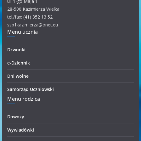
ul. 1-go Maja 1
g
28-500 Kazimierza Wielka
o
tel./fax: (41) 352 13 52
r
ssp1kazimierza@onet.eu
Menu ucznia
i
i
Dzwonki
e-Dziennik
Dni wolne
Samorząd Uczniowski
Menu rodzica
Dowozy
Wywiadówki