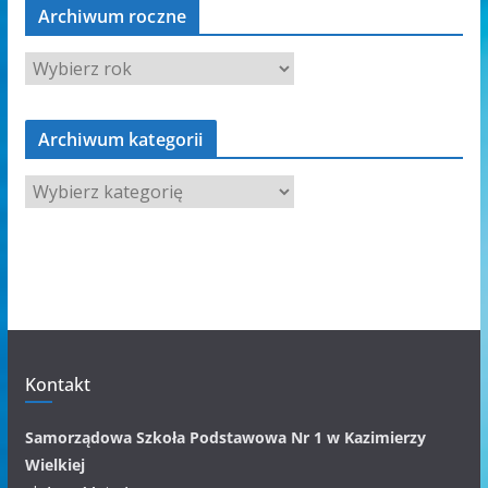
Archiwum roczne
Archiwum kategorii
A
r
c
h
i
w
u
m
Kontakt
k
a
Samorządowa Szkoła Podstawowa Nr 1 w Kazimierzy
t
Wielkiej
e