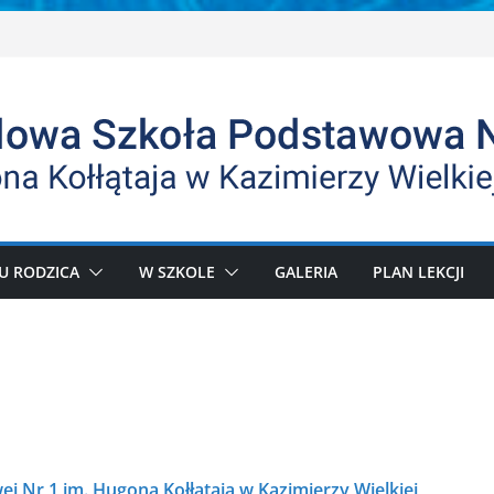
U RODZICA
W SZKOLE
GALERIA
PLAN LEKCJI
 Nr 1 im. Hugona Kołłątaja w Kazimierzy Wielkiej