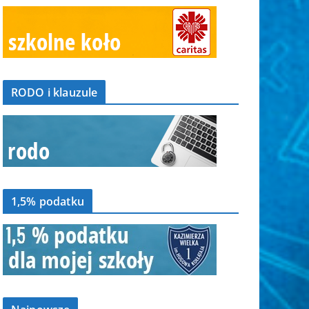
RODO i klauzule
1,5% podatku