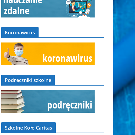
Koronawirus
Podręczniki szkolne
Szkolne Koło Caritas