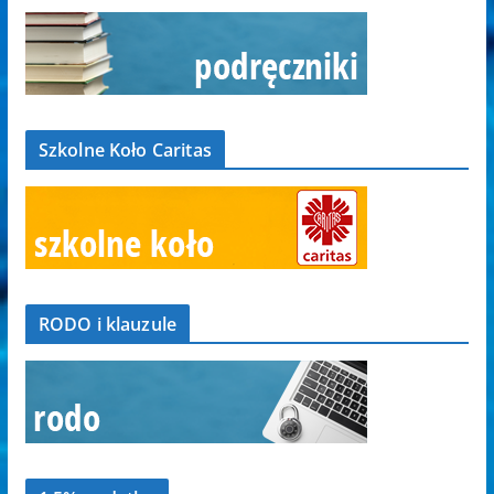
Szkolne Koło Caritas
RODO i klauzule