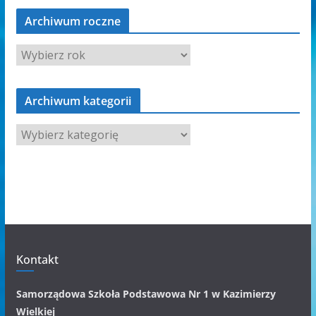
Archiwum roczne
Archiwum kategorii
A
r
c
h
i
w
u
m
Kontakt
k
a
Samorządowa Szkoła Podstawowa Nr 1 w Kazimierzy
t
Wielkiej