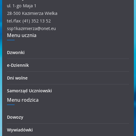
e
ul. 1-go Maja 1
g
28-500 Kazimierza Wielka
o
tel./fax: (41) 352 13 52
r
ssp1kazimierza@onet.eu
Menu ucznia
i
i
Dzwonki
e-Dziennik
Dni wolne
Samorząd Uczniowski
Menu rodzica
Dowozy
Wywiadówki