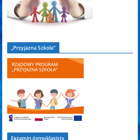
„Przyjazna Szkoła”
Egzamin ósmoklasisty