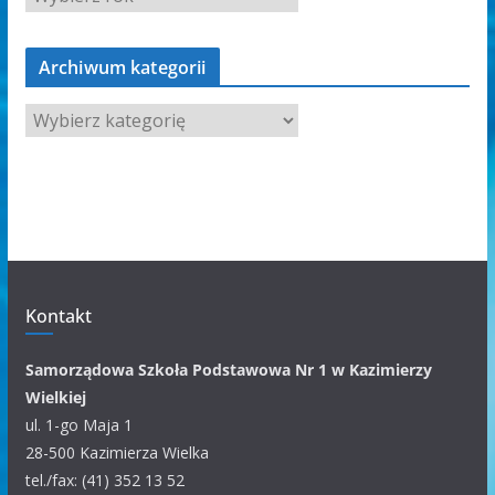
Archiwum kategorii
A
r
c
h
i
w
u
m
Kontakt
k
a
Samorządowa Szkoła Podstawowa Nr 1 w Kazimierzy
t
Wielkiej
e
ul. 1-go Maja 1
g
28-500 Kazimierza Wielka
o
tel./fax: (41) 352 13 52