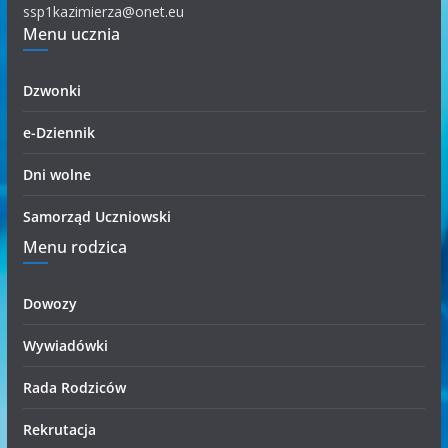
r
ssp1kazimierza@onet.eu
i
Menu ucznia
i
Dzwonki
e-Dziennik
Dni wolne
Samorząd Uczniowski
Menu rodzica
Dowozy
Wywiadówki
Rada Rodziców
Rekrutacja