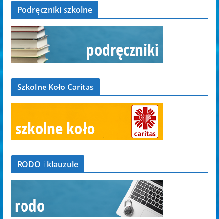
Podręczniki szkolne
Szkolne Koło Caritas
RODO i klauzule