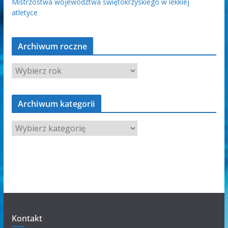
Mistrzostwa województwa świętokrzyskiego w lekkiej
atletyce
Archiwum roczne
Archiwum kategorii
A
r
c
h
i
w
u
m
Kontakt