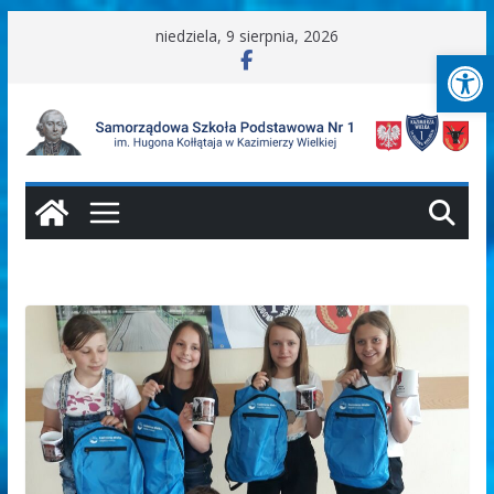
Przejdź
niedziela, 9 sierpnia, 2026
Ot
do
treści