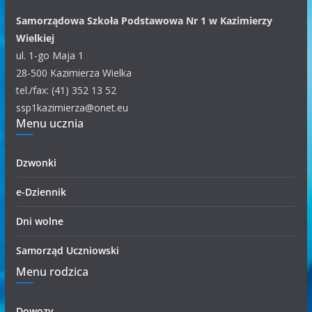
k
a
Samorządowa Szkoła Podstawowa Nr 1 w Kazimierzy
t
Wielkiej
e
ul. 1-go Maja 1
g
28-500 Kazimierza Wielka
o
tel./fax: (41) 352 13 52
r
ssp1kazimierza@onet.eu
Menu ucznia
i
i
Dzwonki
e-Dziennik
Dni wolne
Samorząd Uczniowski
Menu rodzica
Dowozy