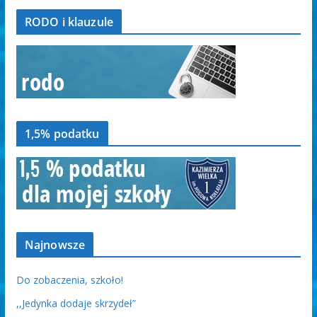
RODO i klauzule
1,5% podatku
Najnowsze
Do zobaczenia, szkoło!
,,Jedynka dodaje skrzydeł”