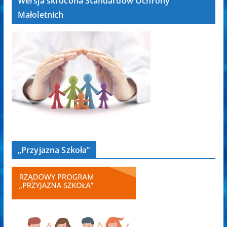
Wersja skrócona Standardów Ochrony
Małoletnich
„Przyjazna Szkoła”