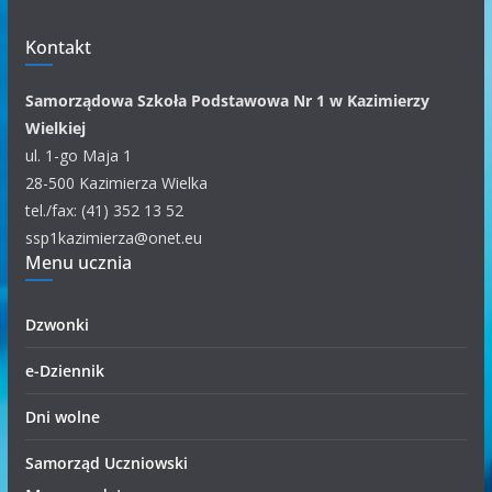
u
m
Kontakt
k
a
Samorządowa Szkoła Podstawowa Nr 1 w Kazimierzy
t
Wielkiej
e
ul. 1-go Maja 1
g
28-500 Kazimierza Wielka
o
tel./fax: (41) 352 13 52
r
ssp1kazimierza@onet.eu
i
Menu ucznia
i
Dzwonki
e-Dziennik
Dni wolne
Samorząd Uczniowski