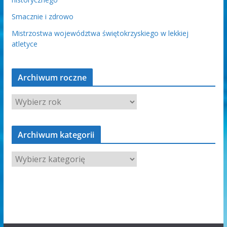
Smacznie i zdrowo
Mistrzostwa województwa świętokrzyskiego w lekkiej
atletyce
Archiwum roczne
Archiwum kategorii
A
r
c
h
i
w