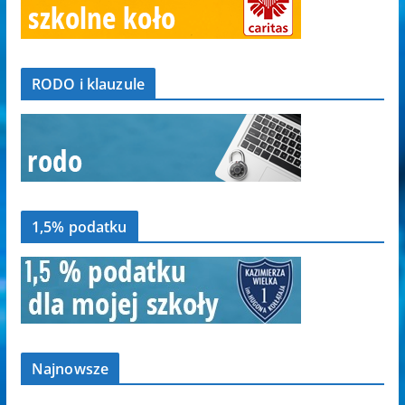
RODO i klauzule
1,5% podatku
Najnowsze