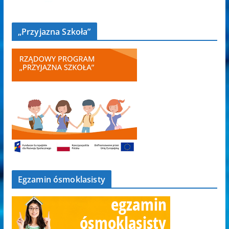
„Przyjazna Szkoła”
Egzamin ósmoklasisty