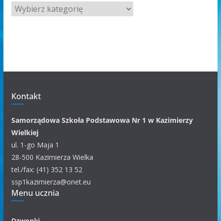
A
r
c
h
i
w
u
m
Kontakt
k
a
Samorządowa Szkoła Podstawowa Nr 1 w Kazimierzy
t
Wielkiej
e
ul. 1-go Maja 1
g
28-500 Kazimierza Wielka
o
tel./fax: (41) 352 13 52
r
ssp1kazimierza@onet.eu
Menu ucznia
i
i
Dzwonki