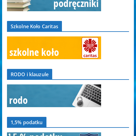
Szkolne Koło Caritas
RODO i klauzule
1,5% podatku