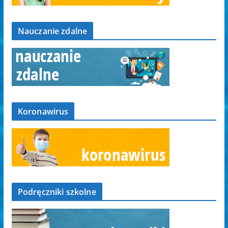
Nauczanie zdalne
Koronawirus
Podręczniki szkolne