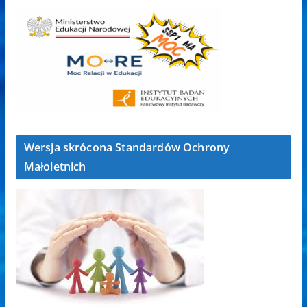
Wersja skrócona Standardów Ochrony
Małoletnich