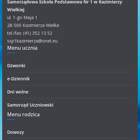
a
Samorządowa Szkoła Podstawowa Nr 1 w Kazimierzy
t
Wielkiej
e
ul. 1-go Maja 1
g
28-500 Kazimierza Wielka
o
tel./fax: (41) 352 13 52
r
ssp1kazimierza@onet.eu
Menu ucznia
i
i
Dzwonki
e-Dziennik
Dni wolne
Samorząd Uczniowski
Menu rodzica
Dowozy