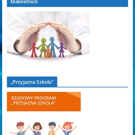
Małoletnich
„Przyjazna Szkoła”