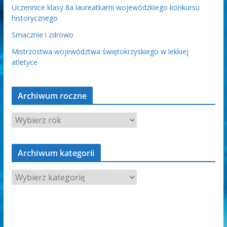
Uczennice klasy 8a laureatkami wojewódzkiego konkursu
historycznego
Smacznie i zdrowo
Mistrzostwa województwa świętokrzyskiego w lekkiej
atletyce
Archiwum roczne
Archiwum kategorii
A
r
c
h
i