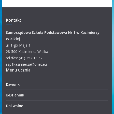
w
u
m
Kontakt
k
a
Samorządowa Szkoła Podstawowa Nr 1 w Kazimierzy
t
Wielkiej
e
ul. 1-go Maja 1
g
28-500 Kazimierza Wielka
o
tel./fax: (41) 352 13 52
r
ssp1kazimierza@onet.eu
Menu ucznia
i
i
Dzwonki
e-Dziennik
Dni wolne