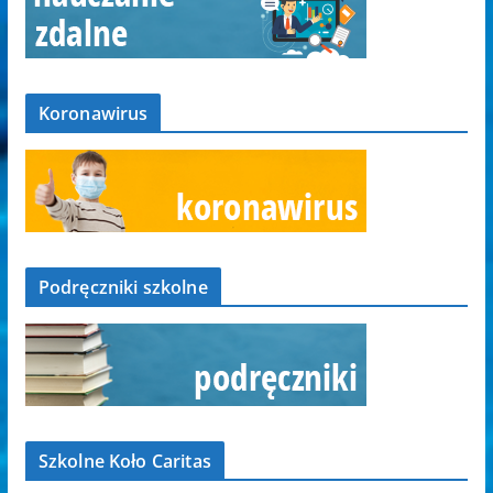
Koronawirus
Podręczniki szkolne
Szkolne Koło Caritas