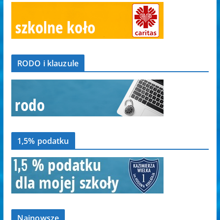
RODO i klauzule
1,5% podatku
Najnowsze