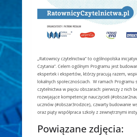
„Ratownicy czytelnictwa” to ogólnopolska inicja
Czytania”. Celem ogólnym Programu jest budowanie
ekspertek i ekspertów, którzy pracują razem, wsp
lokalnych społecznościach. W ramach Programu s
czytelnictwa w pięciu obszarach: pierwszy z nich b
rozwijające kompetencje nauczycieli (#obszar2nauc
uczniów (#obszar3rodzice), czwarty budowanie ws
oraz piąty współpraca szkoły z zewnętrznymi ins
Powiązane zdjęcia: