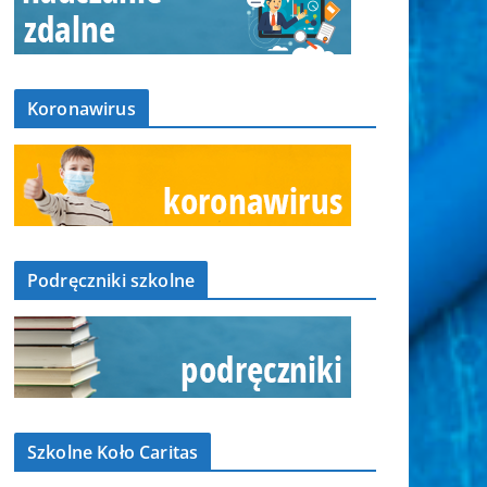
Koronawirus
Podręczniki szkolne
Szkolne Koło Caritas