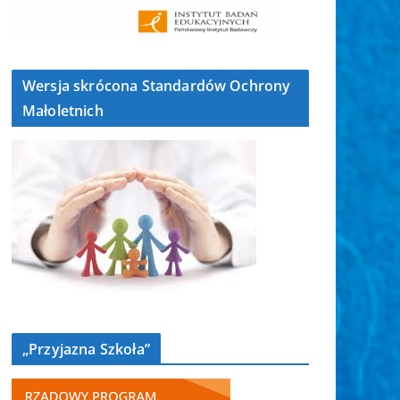
Wersja skrócona Standardów Ochrony
Małoletnich
„Przyjazna Szkoła”