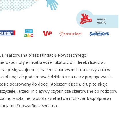
tywa realizowana przez Fundację Powszechnego
 wspólnoty edukatorek i edukatorów, liderek i liderów,
ierając się wzajemnie, na rzecz upowszechniania czytania w
zkoła będzie podejmować działania na rzecz propagowania
edzie skierowany do dzieci (#obszar1dzieci), drugi to akcje
zyciele), trzeci inicjatywy czytelnicze skierowane do rodziców
pólnoty szkolnej wokół czytelnictwa (#obszar4współpraca)
tytucjami (#obszar5nazewnątrz) .