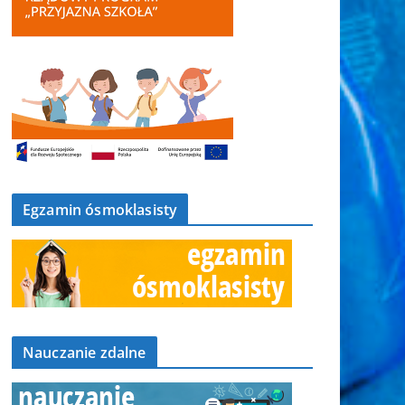
Egzamin ósmoklasisty
Nauczanie zdalne