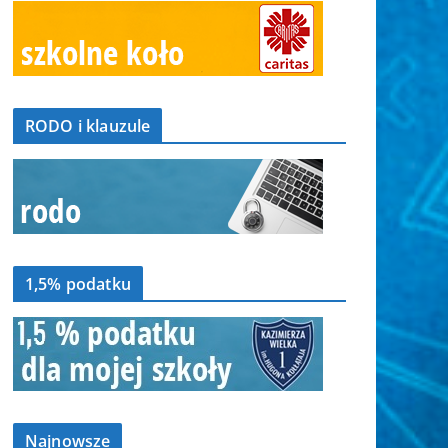
RODO i klauzule
1,5% podatku
Najnowsze