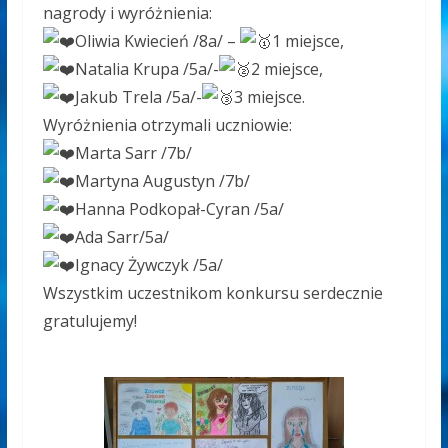
nagrody i wyróżnienia:
Oliwia Kwiecień /8a/ –
1 miejsce,
Natalia Krupa /5a/-
2 miejsce,
Jakub Trela /5a/-
3 miejsce.
Wyróżnienia otrzymali uczniowie:
Marta Sarr /7b/
Martyna Augustyn /7b/
Hanna Podkopał-Cyran /5a/
Ada Sarr/5a/
Ignacy Żywczyk /5a/
Wszystkim uczestnikom konkursu serdecznie
gratulujemy!