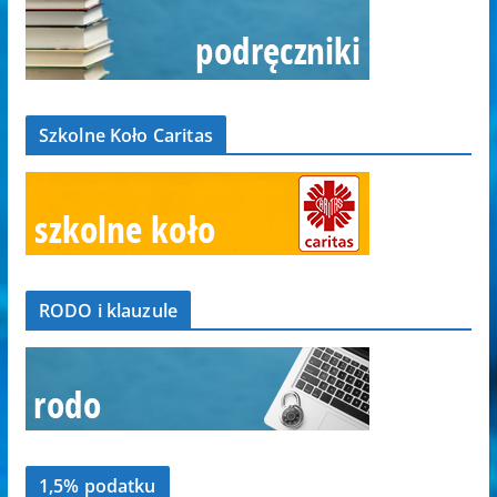
Szkolne Koło Caritas
RODO i klauzule
1,5% podatku