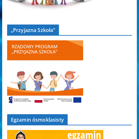
„Przyjazna Szkoła”
Egzamin ósmoklasisty