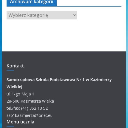
Archiwum kategorii
A
r
c
h
i
w
u
m
Kontakt
k
a
Samorządowa Szkoła Podstawowa Nr 1 w Kazimierzy
t
Wielkiej
e
ul. 1-go Maja 1
g
28-500 Kazimierza Wielka
o
tel./fax: (41) 352 13 52
r
ssp1kazimierza@onet.eu
Menu ucznia
i