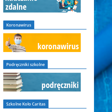
Koronawirus
Podręczniki szkolne
Szkolne Koło Caritas