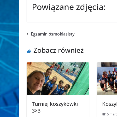
Powiązane zdjęcia:
Egzamin ósmoklasisty
Zobacz również
Turniej koszykówki
Koszy
3×3
15 mar