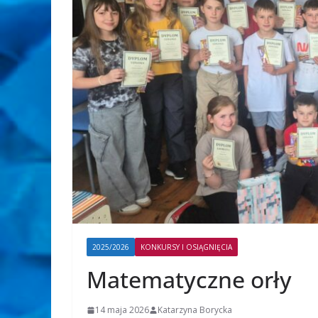
2025/2026
KONKURSY I OSIĄGNIĘCIA
Matematyczne orły
14 maja 2026
Katarzyna Borycka