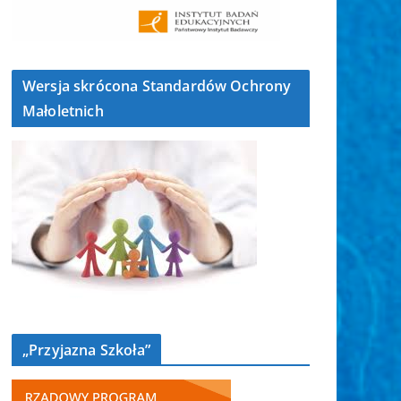
Wersja skrócona Standardów Ochrony
Małoletnich
„Przyjazna Szkoła”