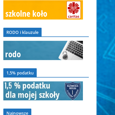
RODO i klauzule
1,5% podatku
Najnowsze