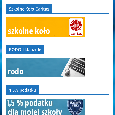
Szkolne Koło Caritas
RODO i klauzule
1,5% podatku