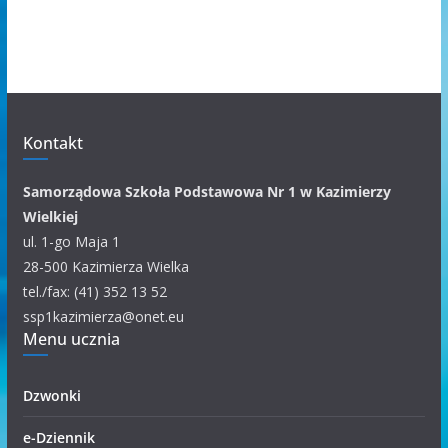
c
h
i
w
u
m
Kontakt
k
a
Samorządowa Szkoła Podstawowa Nr 1 w Kazimierzy
t
Wielkiej
e
ul. 1-go Maja 1
g
28-500 Kazimierza Wielka
o
tel./fax: (41) 352 13 52
r
ssp1kazimierza@onet.eu
Menu ucznia
i
i
Dzwonki
e-Dziennik