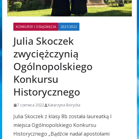
KONKURSY I OSIĄGNIĘCIA
2021/2022
Julia Skoczek
zwyciężczynią
Ogólnopolskiego
Konkursu
Historycznego
7 czerwca 2022
Katarzyna Borycka
Julia Skoczek z klasy 8b została laureatką I
miejsca Ogólnopolskiego Konkursu
Historycznego „Bądźcie nadal apostołami