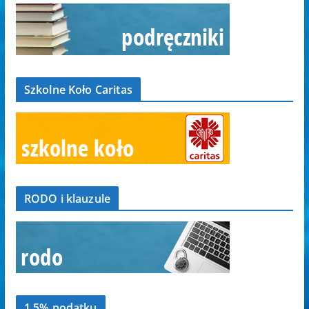
Szkolne Koło Caritas
RODO i klauzule
1,5% podatku