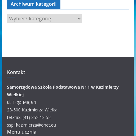
Archiwum kategorii
A
r
c
h
i
w
u
m
Kontakt
k
a
Samorządowa Szkoła Podstawowa Nr 1 w Kazimierzy
t
Wielkiej
e
ul. 1-go Maja 1
g
28-500 Kazimierza Wielka
o
tel./fax: (41) 352 13 52
r
ssp1kazimierza@onet.eu
Menu ucznia
i