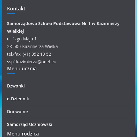
m
Kontakt
k
a
Samorządowa Szkoła Podstawowa Nr 1 w Kazimierzy
t
Wielkiej
e
ul. 1-go Maja 1
g
28-500 Kazimierza Wielka
o
tel./fax: (41) 352 13 52
r
ssp1kazimierza@onet.eu
Menu ucznia
i
i
Dzwonki
e-Dziennik
Dni wolne
Samorząd Uczniowski
Menu rodzica