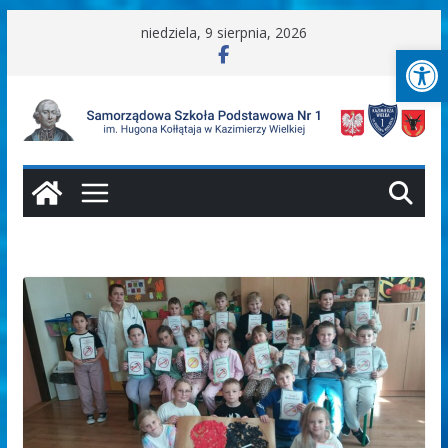
Przejdź
niedziela, 9 sierpnia, 2026
Ot
do
treści