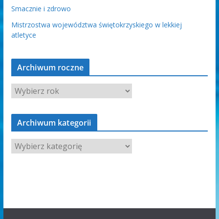
Smacznie i zdrowo
Mistrzostwa województwa świętokrzyskiego w lekkiej
atletyce
Archiwum roczne
Archiwum kategorii
A
r
c
h
i
w
u