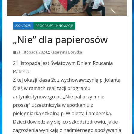
2024/2025
PROGRAMY I INNOWACJE
„Nie” dla papierosów
21 listopada 2024
Katarzyna Borycka
21 listopada jest Światowym Dniem Rzucania
Palenia.
Z tej okazji klasa 2c z wychowawczynią p. Jolantą
Oleś w ramach realizacji programu
antynikotynowego pt. „Nie pal przy mnie
proszę” uczestniczyła w spotkaniu z
pielęgniarką szkolną p. Wiolettą Lamberską.
Dzieci dowiedziały się, co szkodzi zdrowiu, jakie
zagrożenia wynikają z nadmiernego spożywania