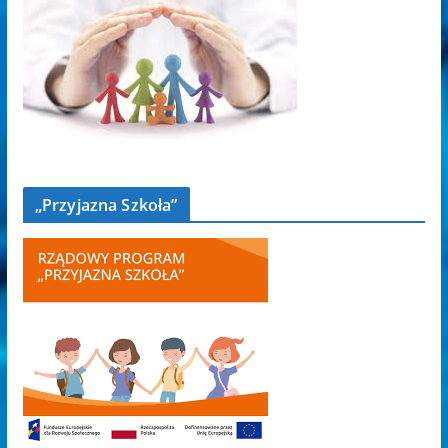
„Przyjazna Szkoła”