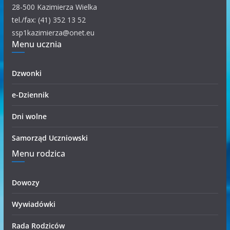
g
28-500 Kazimierza Wielka
o
tel./fax: (41) 352 13 52
r
ssp1kazimierza@onet.eu
Menu ucznia
i
i
Dzwonki
e-Dziennik
Dni wolne
Samorząd Uczniowski
Menu rodzica
Dowozy
Wywiadówki
Rada Rodziców