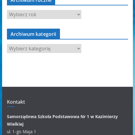
Archiwum roczne
Archiwum kategorii
A
r
c
h
i
w
u
m
Kontakt
k
a
Samorządowa Szkoła Podstawowa Nr 1 w Kazimierzy
t
Wielkiej
e
ul. 1-go Maja 1