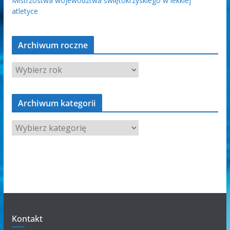
Mistrzostwa województwa świętokrzyskiego w lekkiej
atletyce
Archiwum roczne
Archiwum kategorii
A
r
c
h
i
w
u
m
Kontakt
k