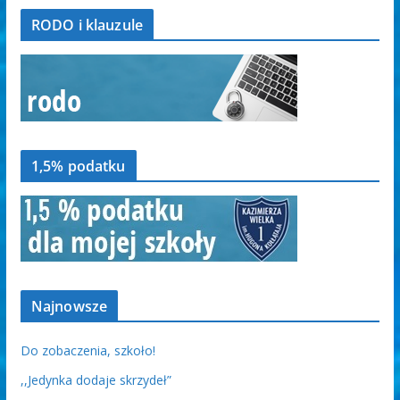
RODO i klauzule
1,5% podatku
Najnowsze
Do zobaczenia, szkoło!
,,Jedynka dodaje skrzydeł”