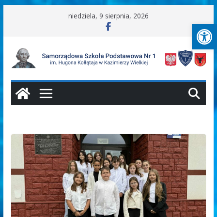
Przejdź
niedziela, 9 sierpnia, 2026
Ot
do
treści