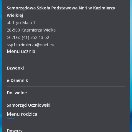
a
Samorządowa Szkoła Podstawowa Nr 1 w Kazimierzy
t
Wielkiej
e
ul. 1-go Maja 1
g
28-500 Kazimierza Wielka
o
tel./fax: (41) 352 13 52
r
ssp1kazimierza@onet.eu
Menu ucznia
i
i
Dzwonki
e-Dziennik
Dni wolne
Samorząd Uczniowski
Menu rodzica
Dowozy