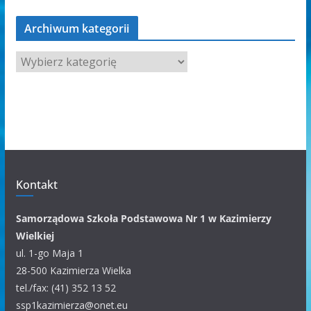
Archiwum kategorii
A
r
c
h
i
w
u
m
Kontakt
k
a
Samorządowa Szkoła Podstawowa Nr 1 w Kazimierzy
t
Wielkiej
e
ul. 1-go Maja 1
g
28-500 Kazimierza Wielka
o
tel./fax: (41) 352 13 52
r
ssp1kazimierza@onet.eu