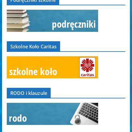
Podręczniki szkolne
Szkolne Koło Caritas
RODO i klauzule