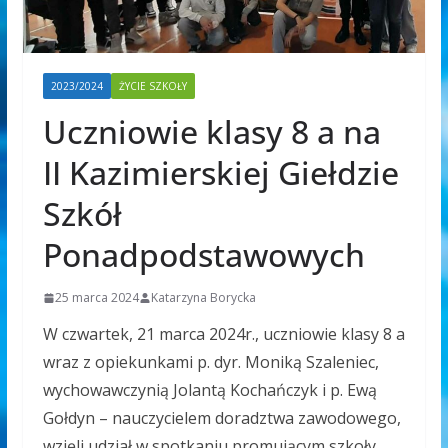
2023/2024
ŻYCIE SZKOŁY
Uczniowie klasy 8 a na
II Kazimierskiej Giełdzie
Szkół
Ponadpodstawowych
25 marca 2024
Katarzyna Borycka
W czwartek, 21 marca 2024r., uczniowie klasy 8 a
wraz z opiekunkami p. dyr. Moniką Szaleniec,
wychowawczynią Jolantą Kochańczyk i p. Ewą
Gołdyn – nauczycielem doradztwa zawodowego,
wzięli udział w spotkaniu promującym szkoły