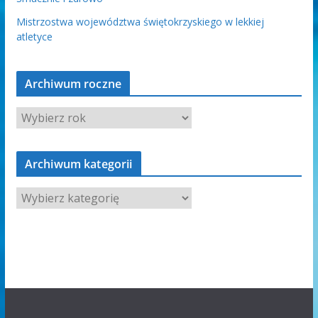
Mistrzostwa województwa świętokrzyskiego w lekkiej
atletyce
Archiwum roczne
Archiwum kategorii
A
r
c
h
i
w
u