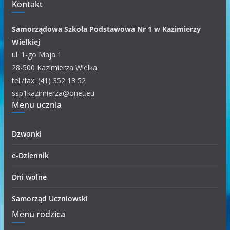
m
Kontakt
k
a
Samorządowa Szkoła Podstawowa Nr 1 w Kazimierzy
t
Wielkiej
e
ul. 1-go Maja 1
g
28-500 Kazimierza Wielka
o
tel./fax: (41) 352 13 52
r
ssp1kazimierza@onet.eu
Menu ucznia
i
i
Dzwonki
e-Dziennik
Dni wolne
Samorząd Uczniowski
Menu rodzica