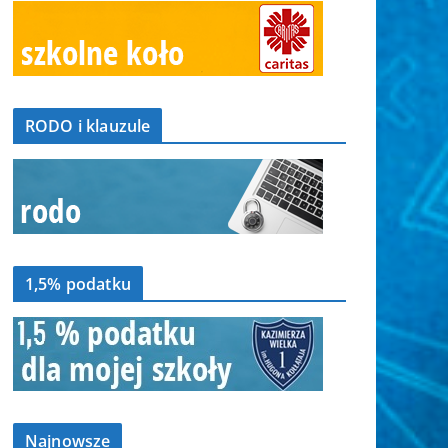
RODO i klauzule
1,5% podatku
Najnowsze