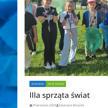
2024/2025
ŻYCIE SZKOŁY
IIIa sprząta świat
29 września 2024
Katarzyna Borycka