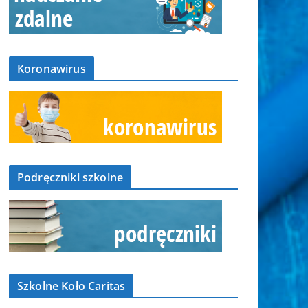
Koronawirus
Podręczniki szkolne
Szkolne Koło Caritas