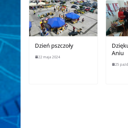
Dzień pszczoły
Dzięk
Aniu
22 maja 2024
25 paźd