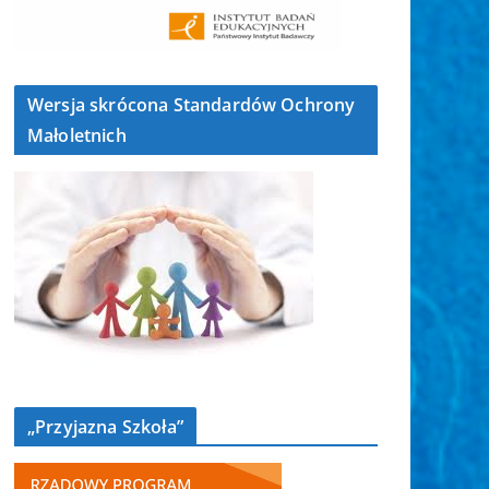
Wersja skrócona Standardów Ochrony
Małoletnich
„Przyjazna Szkoła”