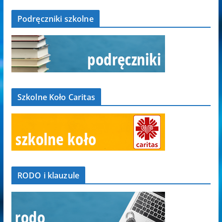
Podręczniki szkolne
Szkolne Koło Caritas
RODO i klauzule