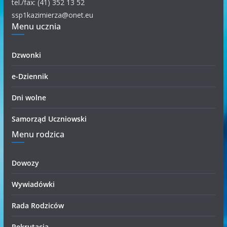
o
tel./fax: (41) 352 13 52
r
ssp1kazimierza@onet.eu
Menu ucznia
i
i
Dzwonki
e-Dziennik
Dni wolne
Samorząd Uczniowski
Menu rodzica
Dowozy
Wywiadówki
Rada Rodziców
Rekrutacja