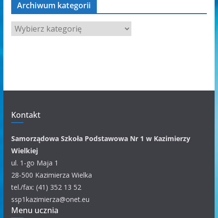
Archiwum kategorii
A
r
c
h
i
w
u
m
Kontakt
k
a
Samorządowa Szkoła Podstawowa Nr 1 w Kazimierzy
t
Wielkiej
e
ul. 1-go Maja 1
g
28-500 Kazimierza Wielka
o
tel./fax: (41) 352 13 52
r
ssp1kazimierza@onet.eu
Menu ucznia
i