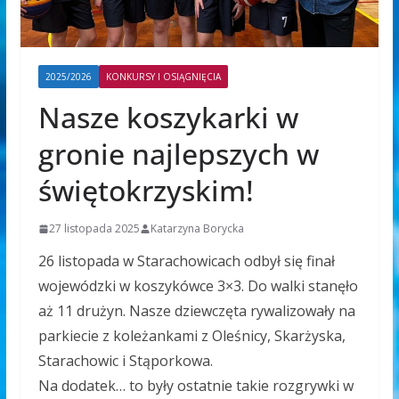
2025/2026
KONKURSY I OSIĄGNIĘCIA
Nasze koszykarki w
gronie najlepszych w
świętokrzyskim!
27 listopada 2025
Katarzyna Borycka
26 listopada w Starachowicach odbył się finał
wojewódzki w koszykówce 3×3. Do walki stanęło
aż 11 drużyn. Nasze dziewczęta rywalizowały na
parkiecie z koleżankami z Oleśnicy, Skarżyska,
Starachowic i Stąporkowa.
Na dodatek… to były ostatnie takie rozgrywki w