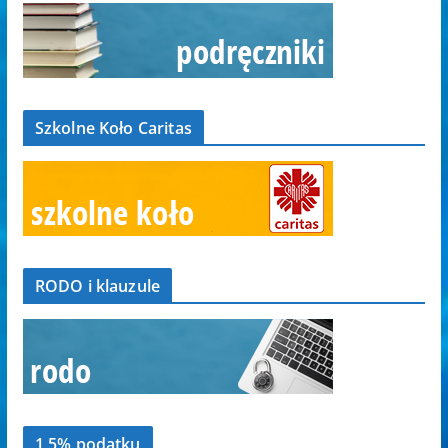
Szkolne Koło Caritas
RODO i klauzule
1,5% podatku