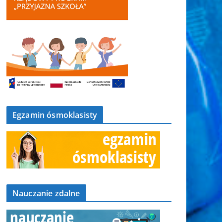
Egzamin ósmoklasisty
Nauczanie zdalne