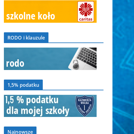
RODO i klauzule
1,5% podatku
Najnowsze