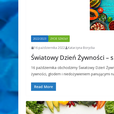
2022/2023
ŻYCIE SZKOŁY
16 października 2022
Katarzyna Borycka
Światowy Dzień Żywności – s
16 października obchodzimy Światowy Dzień Żyw
żywności, głodem i niedożywieniem panującymi na
Read More