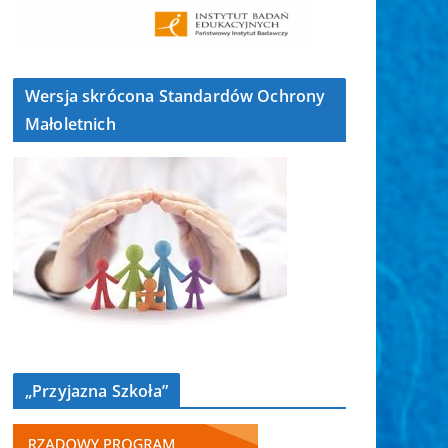
Wersja skrócona Standardów Ochrony
Małoletnich
„Przyjazna Szkoła”