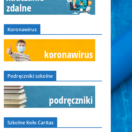
Koronawirus
Podręczniki szkolne
Szkolne Koło Caritas