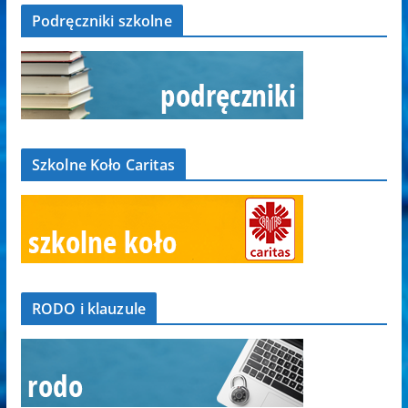
Podręczniki szkolne
Szkolne Koło Caritas
RODO i klauzule