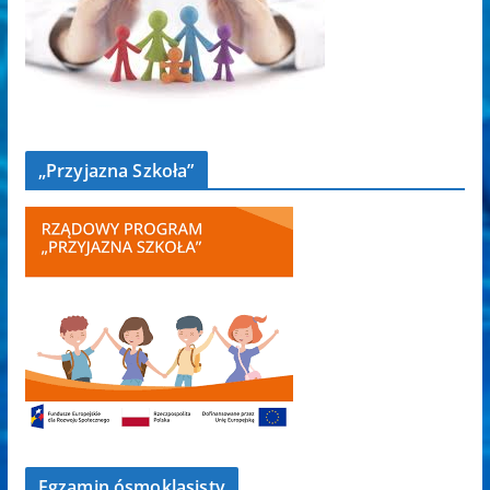
„Przyjazna Szkoła”
Egzamin ósmoklasisty