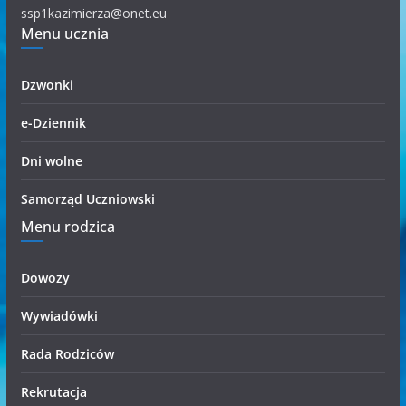
r
ssp1kazimierza@onet.eu
Menu ucznia
i
i
Dzwonki
e-Dziennik
Dni wolne
Samorząd Uczniowski
Menu rodzica
Dowozy
Wywiadówki
Rada Rodziców
Rekrutacja