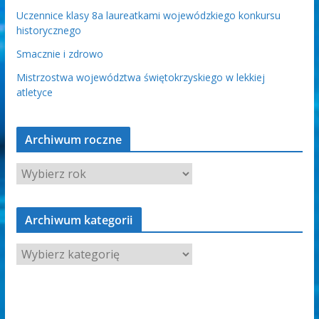
Uczennice klasy 8a laureatkami wojewódzkiego konkursu
historycznego
Smacznie i zdrowo
Mistrzostwa województwa świętokrzyskiego w lekkiej
atletyce
Archiwum roczne
Archiwum kategorii
A
r
c
h