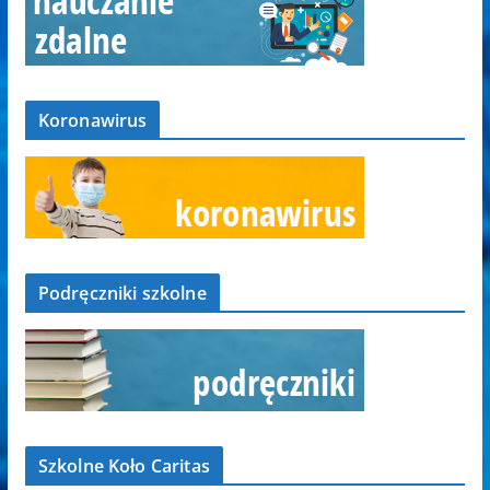
Koronawirus
Podręczniki szkolne
Szkolne Koło Caritas