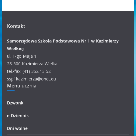
i
w
u
m
Kontakt
k
a
Samorządowa Szkoła Podstawowa Nr 1 w Kazimierzy
t
Wielkiej
e
ul. 1-go Maja 1
g
28-500 Kazimierza Wielka
o
tel./fax: (41) 352 13 52
r
ssp1kazimierza@onet.eu
i
Menu ucznia
i
Dzwonki
e-Dziennik
Dni wolne