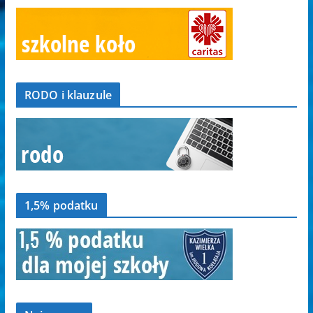
RODO i klauzule
1,5% podatku