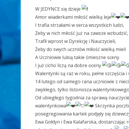
W JEDYNCE się dzieje
Amor wiaderkami miłość wielką leje
I trafia strzałami w serca wszystkich ludzi,
Żeby w nich miłość już na zawsze wzbudzić,
Trafił wprost w Dyrekcję i Nauczycieli,
Żeby do swych uczniów miłość wielką mieli
A Uczniowie lubią takie śmieszne sceny
I już cicho liczą na dobre oceny
Walentynki są raz w roku, pełne szczęścia 
14 lutego od samego rana uczniowie z niecie
zwykłego, tylko listonosza walentynkoweg
Od ubiegłego tygodnia za sprawą nauczyciele
walentynkowa
Skrzynka poczto
posegregowania kartek podjęły się dziewczynk
Ewa Gołdyn i Ewa Kalafarska, dostarczając r