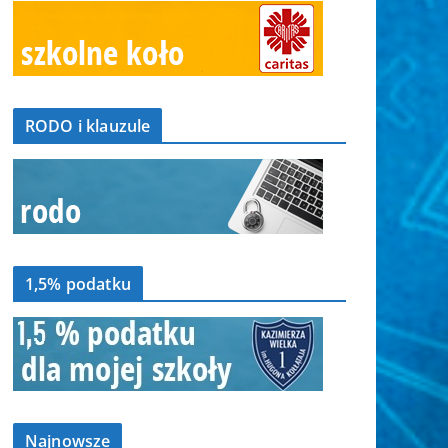
RODO i klauzule
1,5% podatku
Najnowsze