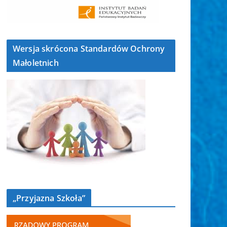
Wersja skrócona Standardów Ochrony
Małoletnich
„Przyjazna Szkoła”