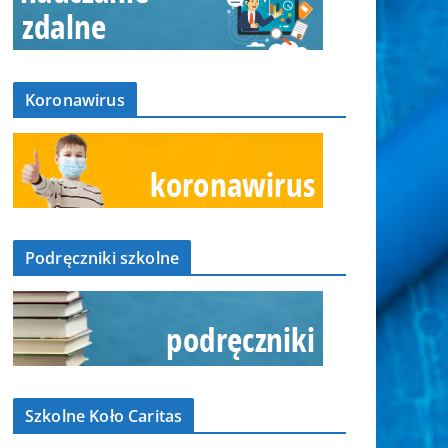
Koronawirus
Podręczniki szkolne
Szkolne Koło Caritas