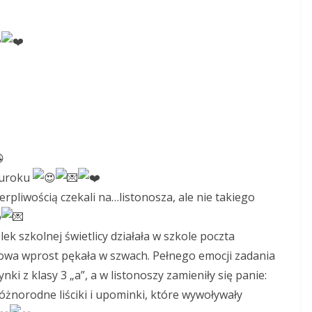
i uroku
rpliwością czekali na…listonosza, ale nie takiego
o
k szkolnej świetlicy działała w szkole poczta
wa wprost pękała w szwach. Pełnego emocji zadania
i z klasy 3 „a”, a w listonoszy zamieniły się panie:
óżnorodne liściki i upominki, które wywoływały