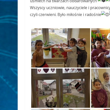
uśmiech na twarzach obdarowanych
Wszyscy uczniowie, nauczyciele i pracownicy
czyli czerwieni. Było miłośnie i radośnie