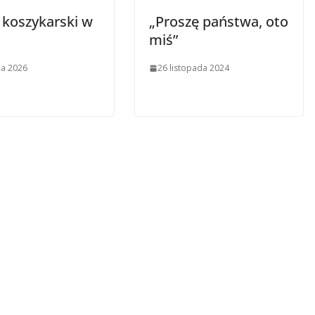
 koszykarski w
„Proszę państwa, oto
miś”
ca 2026
26 listopada 2024