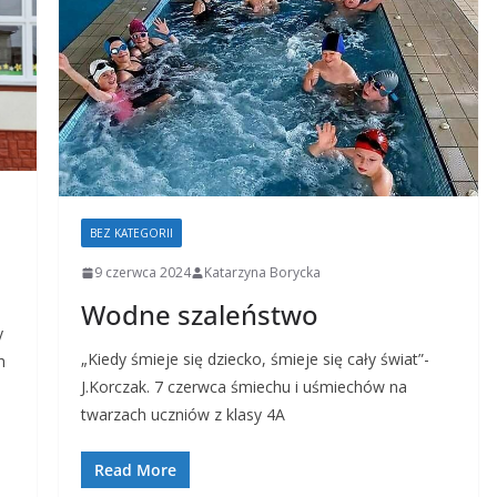
BEZ KATEGORII
9 czerwca 2024
Katarzyna Borycka
Wodne szaleństwo
y
„Kiedy śmieje się dziecko, śmieje się cały świat”-
h
J.Korczak. 7 czerwca śmiechu i uśmiechów na
twarzach uczniów z klasy 4A
Read More