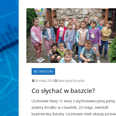
BEZ KATEGORII
26 maja 2024
Katarzyna Borycka
Co słychać w baszcie?
Uczniowie klasy 1c wraz z wychowawczynią panią
Jolantą Brodko w czwartek, 23 maja, zwiedzili
kazimierską Basztę. Uczniowie mieli okazję pozna