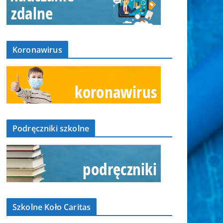
Koronawirus
Podręczniki szkolne
Szkolne Koło Caritas