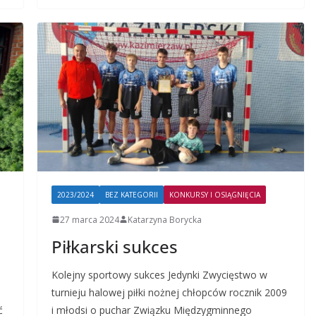
2023/2024
BEZ KATEGORII
KONKURSY I OSIĄGNIĘCIA
27 marca 2024
Katarzyna Borycka
Piłkarski sukces
Kolejny sportowy sukces Jedynki Zwycięstwo w
turnieju halowej piłki nożnej chłopców rocznik 2009
ć
i młodsi o puchar Związku Międzygminnego