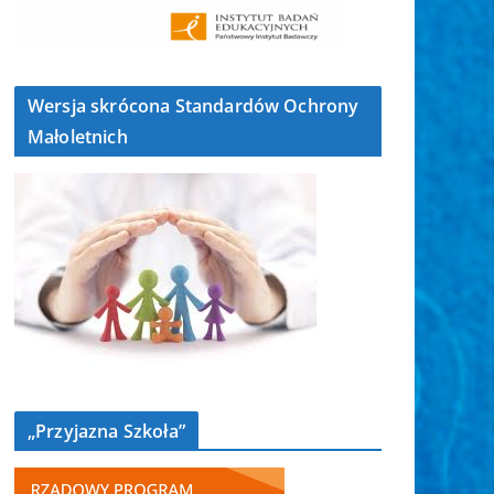
Wersja skrócona Standardów Ochrony
Małoletnich
„Przyjazna Szkoła”