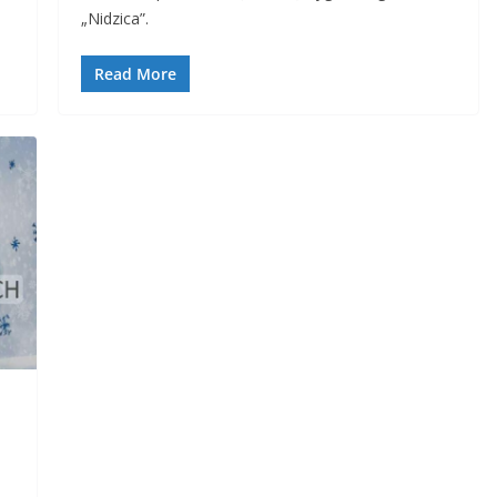
„Nidzica”.
Read More