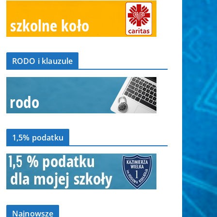
RODO i klauzule
1,5% podatku
Najnowsze