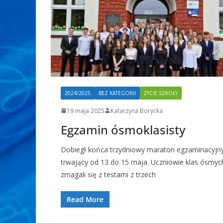
2024/2025
BEZ KATEGORII
ŻYCIE SZKOŁY
19 maja 2025
Katarzyna Borycka
Egzamin ósmoklasisty
Dobiegł końca trzydniowy maraton egzaminacyjn
trwający od 13 do 15 maja. Uczniowie klas ósmyc
zmagali się z testami z trzech
Read More