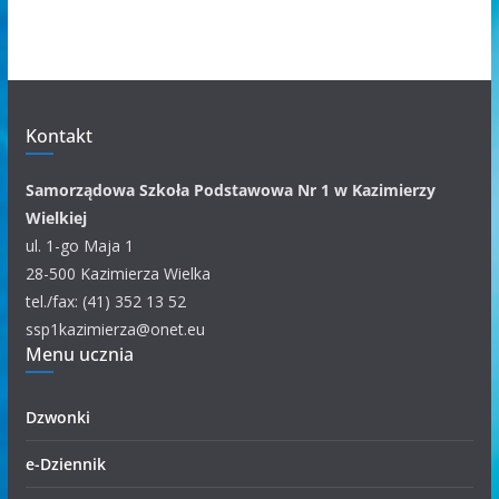
h
i
w
u
m
Kontakt
k
a
Samorządowa Szkoła Podstawowa Nr 1 w Kazimierzy
t
Wielkiej
e
ul. 1-go Maja 1
g
28-500 Kazimierza Wielka
o
tel./fax: (41) 352 13 52
r
ssp1kazimierza@onet.eu
i
Menu ucznia
i
Dzwonki
e-Dziennik