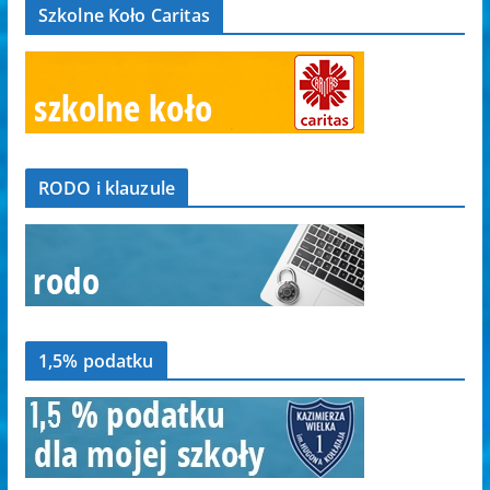
Szkolne Koło Caritas
RODO i klauzule
1,5% podatku