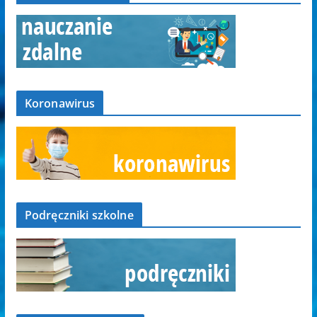
Koronawirus
Podręczniki szkolne