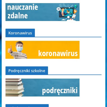
Koronawirus
Podręczniki szkolne