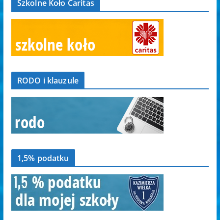
Szkolne Koło Caritas
RODO i klauzule
1,5% podatku