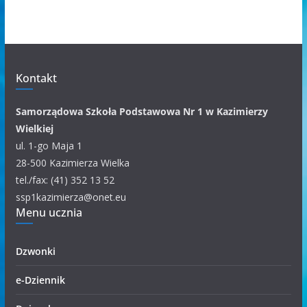
h
i
w
u
m
Kontakt
k
a
Samorządowa Szkoła Podstawowa Nr 1 w Kazimierzy
t
Wielkiej
e
ul. 1-go Maja 1
g
28-500 Kazimierza Wielka
o
tel./fax: (41) 352 13 52
r
ssp1kazimierza@onet.eu
i
Menu ucznia
i
Dzwonki
e-Dziennik